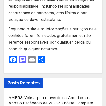
responsabilidade, incluindo responsabilidades
decorrentes de contratos, atos ilícitos e por
violação de dever estatutário.
Enquanto o site e as informações e serviços nele
contidos forem fornecidos gratuitamente, não
seremos responsáveis por qualquer perda ou
dano de qualquer natureza.
F
M
E
S
a
a
m
h
c
st
ail
ar
e
o
e
Posts Recentes
b
d
o
o
AMER3: Vale a pena Investir na Americanas
o
n
Após o Escândalo de 2023? Análise Completa