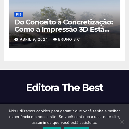
FIIS
Do Conceito à Concretização:
Como a Impressão 3D Está
Revolucionando a
ABRIL 9, 2024
BRUNO S C
Fabricação!
Editora The Best
Nós utilizamos cookies para garantir que você tenha a melhor
Proudly powered by WordPress
|
Theme:
Newsup
by
Themeansar
.
experiência em nosso site. Se você continua a usar este site,
assumimos que você está satisfeito.
Início
Contato
Política de Privacidade
Termos e Condições
Sobre