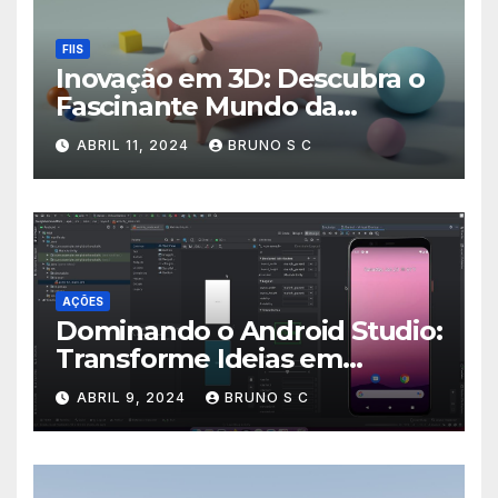
FIIS
Inovação em 3D: Descubra o
Fascinante Mundo da
Impressão Tridimensional!
ABRIL 11, 2024
BRUNO S C
AÇÕES
Dominando o Android Studio:
Transforme Ideias em
Aplicativos de Sucesso!
ABRIL 9, 2024
BRUNO S C