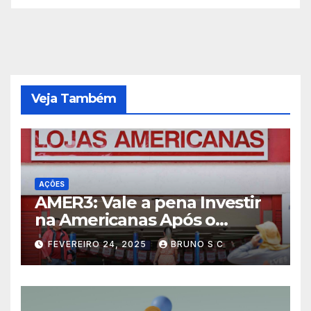
Veja Também
AÇÕES
AMER3: Vale a pena Investir
na Americanas Após o
Escândalo de 2023? Análise
FEVEREIRO 24, 2025
BRUNO S C
Completa para 2024